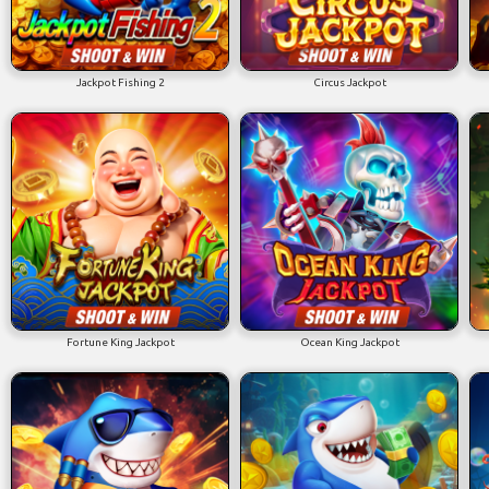
Jackpot Fishing 2
Circus Jackpot
Fortune King Jackpot
Ocean King Jackpot