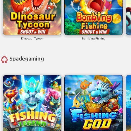
Dinosaur Tycoon
Bombing Fishing
Spadegaming