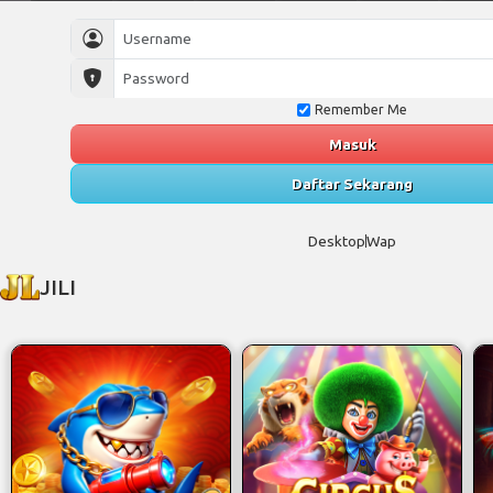
Remember Me
Masuk
Daftar Sekarang
Desktop
Wap
JILI