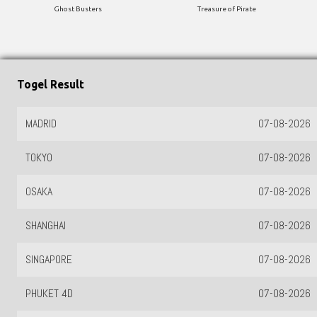
Ghost Busters
Treasure of Pirate
Togel Result
MALAYSIA
07-08-2026