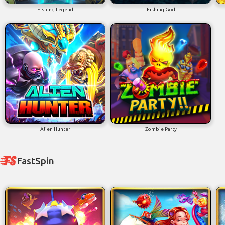
Fishing Legend
Fishing God
Alien Hunter
Zombie Party
FastSpin