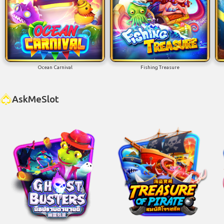
Ocean Carnival
Fishing Treasure
AskMeSlot