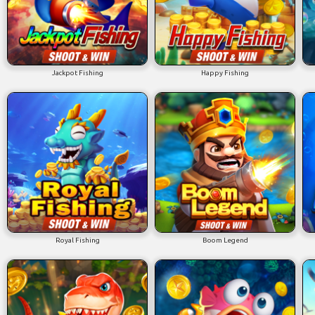
Jackpot Fishing
Happy Fishing
Royal Fishing
Boom Legend